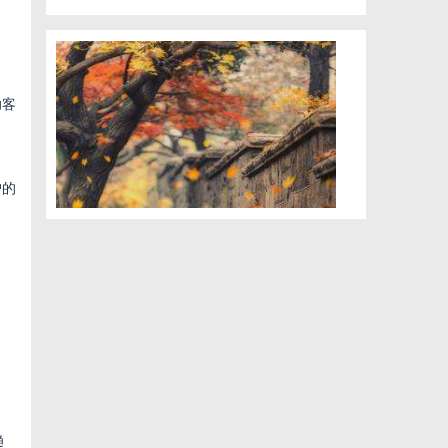
助客
户的
趋