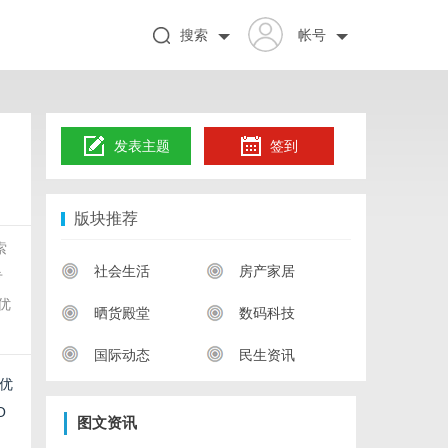
搜索
帐号
发表主题
签到
版块推荐
索
社会生活
房产家居
专
优
晒货殿堂
数码科技
国际动态
民生资讯
优
O
图文资讯