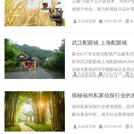
云播TV基于云计算技术，为用户
便捷个性化，助力影视娱乐迈向智能
无名商贸网
2026-08-05
热
武汉配眼镜 上海配眼镜
暮光ILIT专业验光配镜产品服
联系武汉配眼镜上海配眼镜WUHAN&S
业验光配镜的写字楼眼镜店直营品
无名商贸网
2026-08-05
热
明价格和直营售后为基础，全场镜片4
揭秘福州私家侦探行业的
福州私家侦探行业逐渐成熟，提
解决复杂纠纷，成为社会重要辅助力
无名商贸网
2026-08-05
热