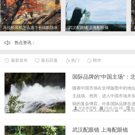
马拉松耳机怎么选？长续航防水
武汉配眼镜 上海配眼镜
防汗实测盘点
热点资讯：
最新发布
最后回复
热门
精华
国际品牌的“中国主场”：
随着中国市场在全球版图中的地
主战场。然而，进入中国市场并
辑的复杂博弈。许多国际品牌在进
无名商贸网
2026-08-06
热
国内个人或企业抢先注册，甚至出
面，国际品牌往......
武汉配眼镜 上海配眼镜