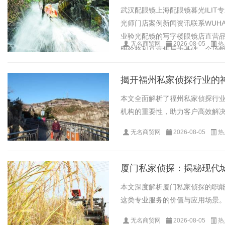
武汉配眼镜上海配眼镜暮光ILI
光师门店案例新闻资讯联系WUHAN&S
业验光配镜的写字楼眼镜店直营品
无名商贸网
2026-08-05
热
明价格和直营售后为基础，全场镜片4
揭开福州私家侦探行业的
本文全面解析了福州私家侦探行
机构的重要性，助力客户高效解决各
无名商贸网
2026-08-05
热
厦门私家侦探：揭秘现代
本文深度解析厦门私家侦探的职
这类专业服务的价值与应用场景。.
无名商贸网
2026-08-05
热