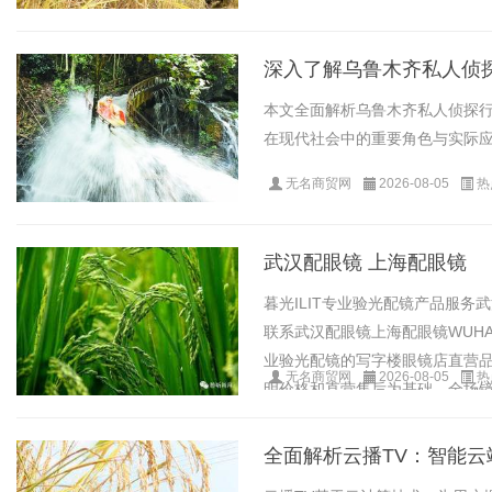
深入了解乌鲁木齐私人侦
本文全面解析乌鲁木齐私人侦探
在现代社会中的重要角色与实际应用
无名商贸网
2026-08-05
热
武汉配眼镜 上海配眼镜
暮光ILIT专业验光配镜产品服
联系武汉配眼镜上海配眼镜WUHAN&S
业验光配镜的写字楼眼镜店直营品
无名商贸网
2026-08-05
热
明价格和直营售后为基础，全场镜片4
全面解析云播TV：智能