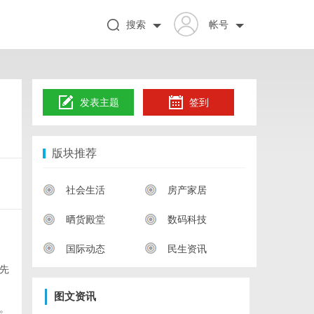
搜索
帐号
发表主题
签到
版块推荐
社会生活
房产家居
晒货殿堂
数码科技
国际动态
民生资讯
先
图文资讯
。