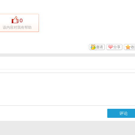
0
该内容对我有帮助
邀请
分享
收
评论