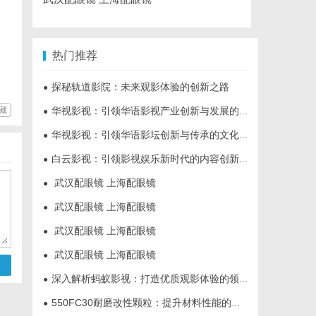
热门推荐
探秘轨道影院：未来观影体验的创新之路
●
藏
华视影视：引领华语影视产业创新与发展的标杆企业
●
华视影视：引领华语影坛创新与传承的文化先锋
●
白云影视：引领影视娱乐新时代的内容创新平台
●
武汉配眼镜 上海配眼镜
●
武汉配眼镜 上海配眼镜
●
武汉配眼镜 上海配眼镜
●
武汉配眼镜 上海配眼镜
●
深入解析蚂蚁影视：打造优质观影体验的领先平台
●
550FC30耐磨改性颗粒：提升材料性能的新选择
●