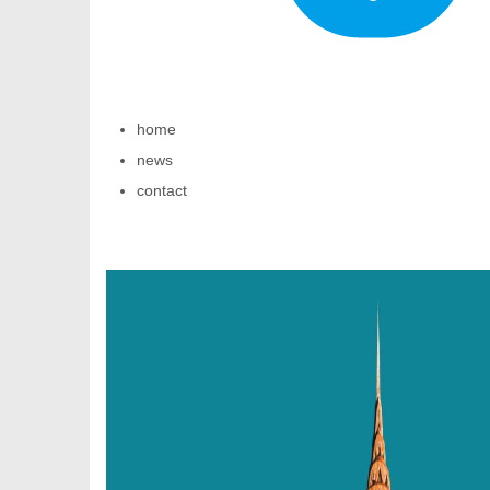
home
商
news
contact
贸