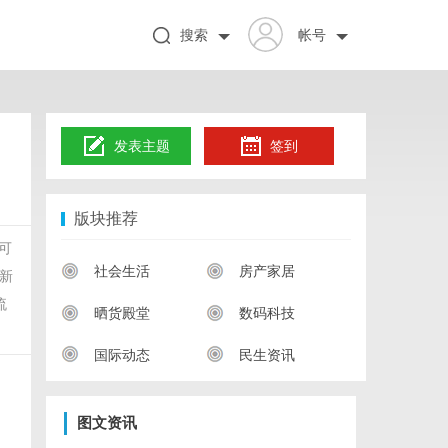
搜索
帐号
发表主题
签到
版块推荐
可
社会生活
房产家居
新
流
晒货殿堂
数码科技
国际动态
民生资讯
图文资讯